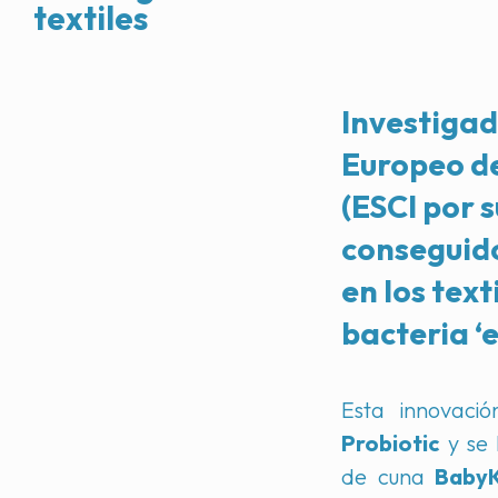
textiles
Investigad
Europeo de
(
ESCI
por s
conseguido
en los text
bacteria ‘
Esta innovac
Probiotic
y se 
de cuna
Baby