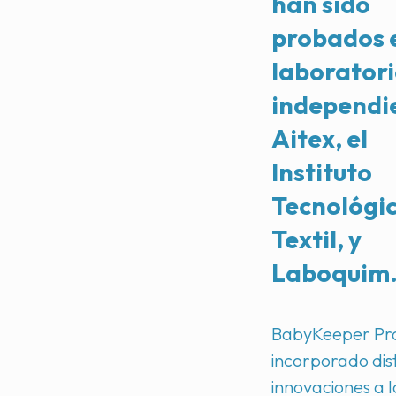
han sido
probados 
laborator
independi
Aitex, el
Instituto
Tecnológic
Textil, y
Laboquim
BabyKeeper Pr
incorporado dis
innovaciones a l