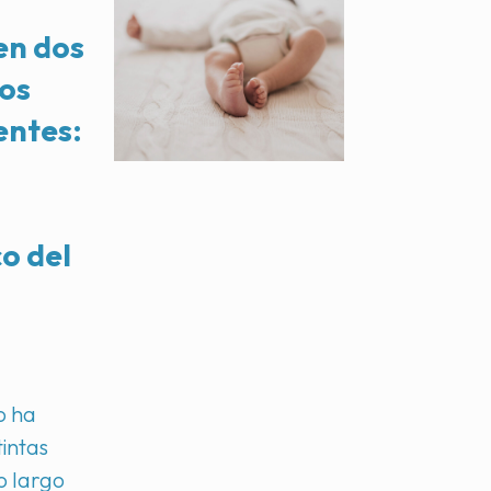
en dos
ios
entes:
o del
.
o ha
tintas
o largo