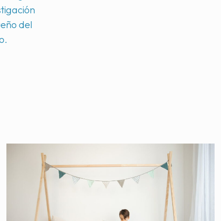
stigación
ueño del
o.